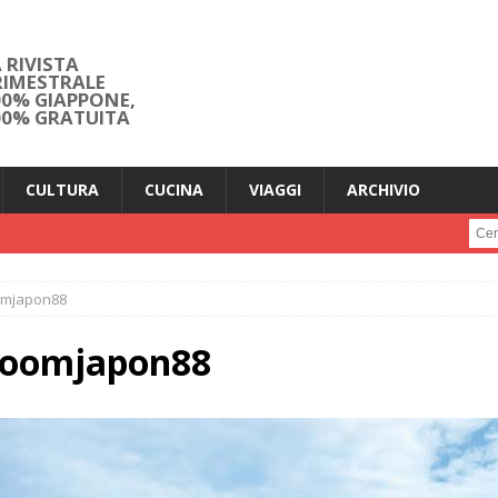
 RIVISTA
RIMESTRALE
00% GIAPPONE,
00% GRATUITA
CULTURA
CUCINA
VIAGGI
ARCHIVIO
Cerc
omjapon88
zoomjapon88