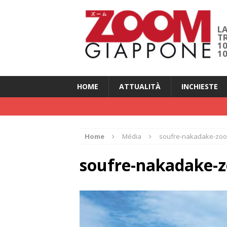
LA
T
1
1
HOME
ATTUALITÀ
INCHIESTE
Home
Média
soufre-nakadake-zo
soufre-nakadake-