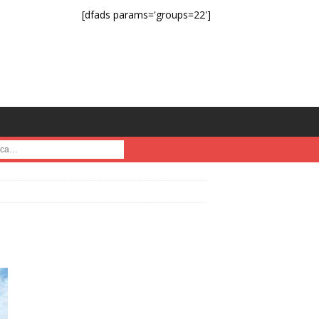
[dfads params='groups=22']
a :