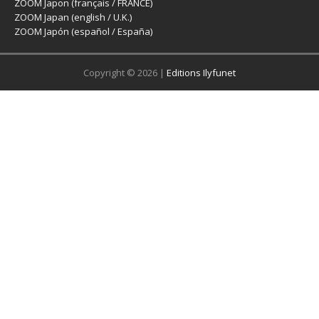
ZOOM Japon (français / FRANCE)
ZOOM Japan (english / U.K.)
ZOOM Japón (español / España)
Copyright © 2026 |
Editions Ilyfunet