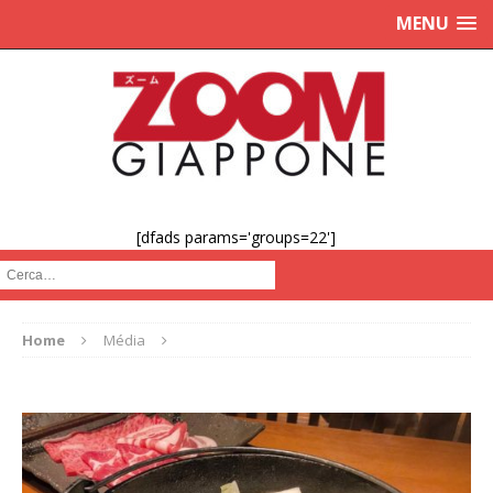
MENU
[dfads params='groups=22']
Cerca :
Home
Média