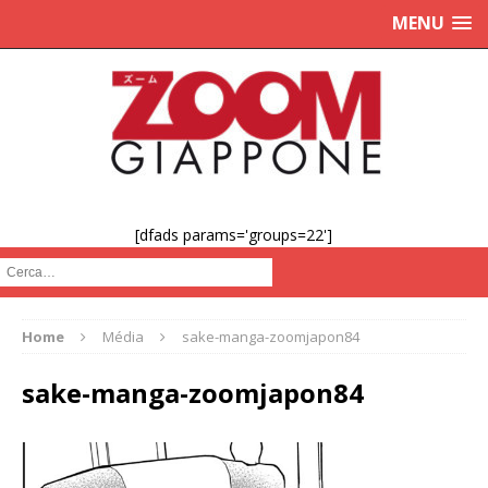
MENU
[dfads params='groups=22']
Cerca :
Home
Média
sake-manga-zoomjapon84
sake-manga-zoomjapon84