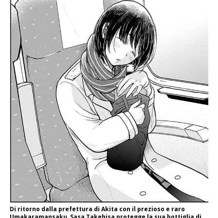
Di ritorno dalla prefettura di Akita con il prezioso e raro
Umakaramansaku, Sasa Takehisa protegge la sua bottiglia di