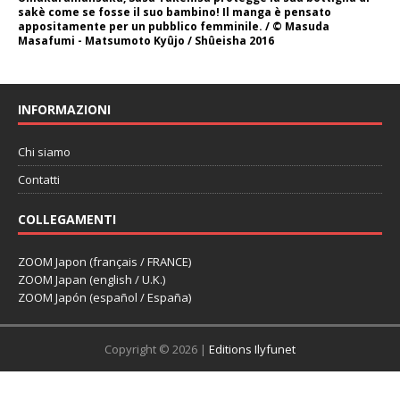
sakè come se fosse il suo bambino! Il manga è pensato
appositamente per un pubblico femminile. / © Masuda
Masafumi - Matsumoto Kyûjo / Shûeisha 2016
INFORMAZIONI
Chi siamo
Contatti
COLLEGAMENTI
ZOOM Japon (français / FRANCE)
ZOOM Japan (english / U.K.)
ZOOM Japón (español / España)
Copyright © 2026 |
Editions Ilyfunet