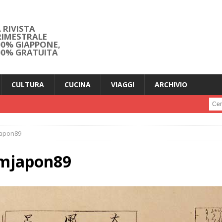
 RIVISTA
RIMESTRALE
00% GIAPPONE,
00% GRATUITA
CULTURA
CUCINA
VIAGGI
ARCHIVIO
Cerc
apon89
mjapon89