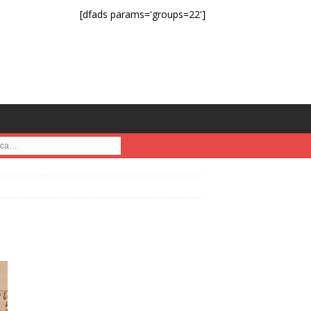
[dfads params='groups=22']
a :