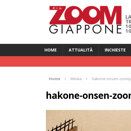
LA
T
1
1
HOME
ATTUALITÀ
INCHIESTE
Home
Média
hakone-onsen-zoomj
hakone-onsen-zoo