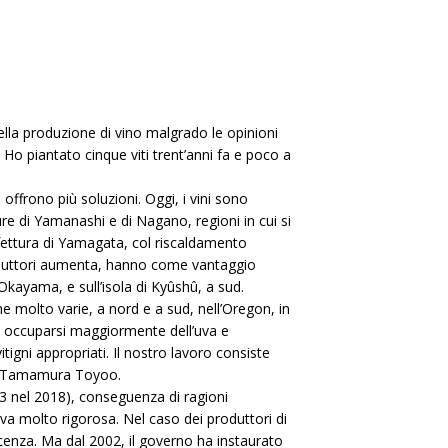
ella produzione di vino malgrado le opinioni
Ho piantato cinque viti trent’anni fa e poco a
 offrono più soluzioni. Oggi, i vini sono
ure di Yamanashi e di Nagano, regioni in cui si
refettura di Yamagata, col riscaldamento
roduttori aumenta, hanno come vantaggio
Okayama, e sull’isola di Kyûshû, a sud.
iche molto varie, a nord e a sud, nell’Oregon, in
o occuparsi maggiormente dell’uva e
tigni appropriati. Il nostro lavoro consiste
ega Tamamura Toyoo.
03 nel 2018), conseguenza di ragioni
tiva molto rigorosa. Nel caso dei produttori di
licenza. Ma dal 2002, il governo ha instaurato