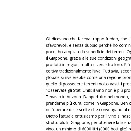
Gli dicevano che faceva troppo freddo, che c’
sfavorevoli, è senza dubbio perché ho cominci
poco, ho ampliato la superficie dei terreni. 
Il Giappone, grazie alle sue condizioni geograf
prodotti in regioni molto diverse fra loro. Pi
coltiva tradizionalmente l’uva. Tuttavia, seco
globale si rivelerebbe come una regione pro
quello di possedere terreni molto vasti. I pro
“Osservate gli Stati Uniti: il vino non è più pr
Texas o in Arizona. Dappertutto nel mondo, s
prenderne più cura, come in Giappone. Ben cono
nell’operare delle scelte che convengano al m
Dietro l’attuale entusiasmo per il vino si na
strutturali. In Giappone, per ottenere la lice
vino, un minimo di 6000 litri (8000 bottiglie)