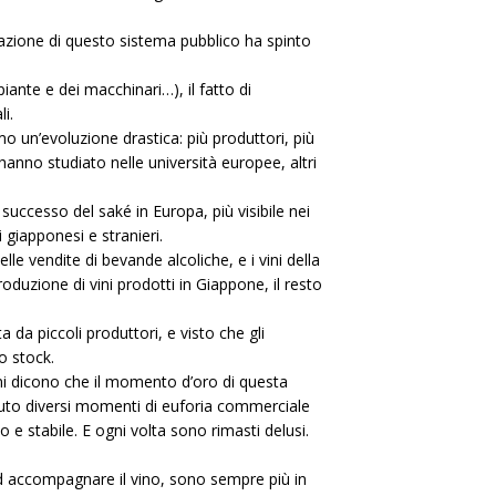
urazione di questo sistema pubblico ha spinto
iante e dei macchinari…), il fatto di
i.
o un’evoluzione drastica: più produttori, più
 hanno studiato nelle università europee, altri
uccesso del saké in Europa, più visibile nei
 giapponesi e stranieri.
le vendite di bevande alcoliche, e i vini della
uzione di vini prodotti in Giappone, il resto
a piccoli produttori, e visto che gli
o stock.
ni dicono che il momento d’oro di questa
ciuto diversi momenti di euforia commerciale
 e stabile. E ogni volta sono rimasti delusi.
i ad accompagnare il vino, sono sempre più in