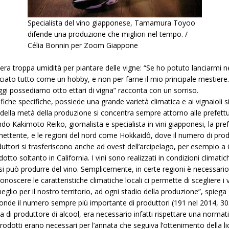
Specialista del vino giapponese, Tamamura Toyoo
difende una produzione che migliori nel tempo. /
Célia Bonnin per Zoom Giappone
era troppa umidità per piantare delle vigne: “Se ho potuto lanciarmi n
ato tutto come un hobby, e non per farne il mio principale mestiere. 
Oggi possediamo otto ettari di vigna” racconta con un sorriso.
iche specifiche, possiede una grande varietà climatica e ai vignaioli si
ù della metà della produzione si concentra sempre attorno alle prefett
ndo Kakimoto Reiko, giornalista e specialista in vini giapponesi, la p
mettente, e le regioni del nord come Hokkaidô, dove il numero di p
duttori si trasferiscono anche ad ovest dell’arcipelago, per esempio a 
odotto soltanto in California. I vini sono realizzati in condizioni climat
i può produrre del vino. Semplicemente, in certe regioni è necessari
scere le caratteristiche climatiche locali ci permette di scegliere i vi
eglio per il nostro territorio, ad ogni stadio della produzione”, spi
sconde il numero sempre più importante di produttori (191 nel 2014, 3
nza di produttore di alcool, era necessario infatti rispettare una norma
 prodotti erano necessari per l’annata che seguiva l’ottenimento della 