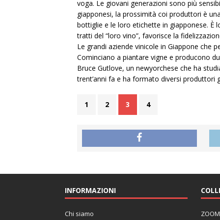
voga. Le giovani generazioni sono più sensibil
giapponesi, la prossimità coi produttori è una
bottiglie e le loro etichette in giapponese. È 
tratti del “loro vino”, favorisce la fidelizzazio
Le grandi aziende vinicole in Giappone che pe
Cominciano a piantare vigne e producono due g
Bruce Gutlove, un newyorchese che ha studiato
trent’anni fa e ha formato diversi produttori 
1
2
3
4
INFORMAZIONI
COLL
Chi siamo
ZOOM J