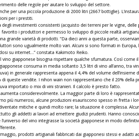
rimento delle regole per aiutare lo sviluppo del settore.
anche per una piccola produzione di 2000 litri (2667 bottiglie). L’insta
oni per i prestiti.
egli investimenti consistenti (acquisto dei terreni per le vigne, delle p
favorito i produttori e permesso lo sviluppo di piccole realtà artigianal
na grande varietà di prodotti. “Da dieci anni a questa parte, osserviam
i produttori sono ugualmente molto vari. Alcuni si sono formati in Europa,
osi su internet…” constata Kakimoto Reiko.
 vino giapponese bisogna rispettare qualche sfumatura. Così come il s
giapponese consuma in media soltanto 3,5 litri di vino all’anno, tra vini
uva) in generale rappresenta appena il 4,4% del volume dell’insieme del
i queste vendite. I nihon wain non rappresentano che il 20% della prod
uva importato o mix di vini stranieri. Il calcolo è presto fatto.
aumenta considerevolmente. La maggior parte di loro è rappresentata d
rno più numerosi, alcune produzioni esauriscono spesso in fretta i lor
ventate mitiche e quindi molto rare; la situazione è complessa. Alcu
tutto gli addetti ai lavori ad emettere giudizi prudenti. Hanno conos
’universo del vino integrasse la società giapponese in modo definitivo
fferente.
ormaggio, prodotti artigianali fabbricati dai giapponesi stessi e adatt