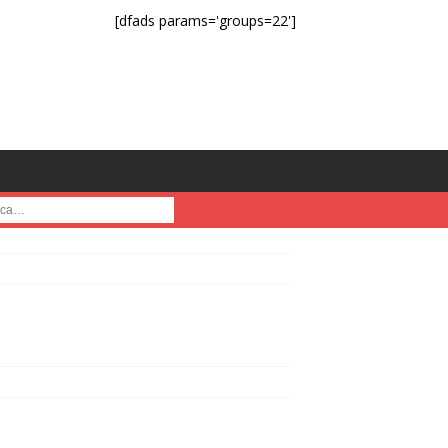
[dfads params='groups=22']
a :