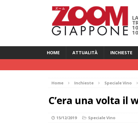
LA
T
1
1
HOME
ATTUALITÀ
INCHIESTE
Home
Inchieste
Speciale Vino
C’era una volta il
15/12/2019
Speciale Vino