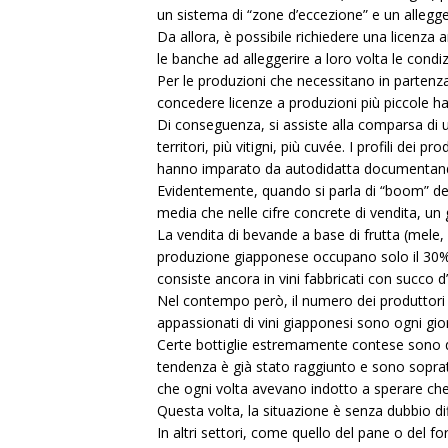
un sistema di “zone d’eccezione” e un allegge
Da allora, è possibile richiedere una licenza 
le banche ad alleggerire a loro volta le condizi
Per le produzioni che necessitano in partenza d
concedere licenze a produzioni più piccole ha 
Di conseguenza, si assiste alla comparsa di u
territori, più vitigni, più cuvée. I profili de
hanno imparato da autodidatta documentand
Evidentemente, quando si parla di “boom” del
media che nelle cifre concrete di vendita, un 
La vendita di bevande a base di frutta (mele, 
produzione giapponese occupano solo il 30% d
consiste ancora in vini fabbricati con succo d’
Nel contempo però, il numero dei produttori 
appassionati di vini giapponesi sono ogni gio
Certe bottiglie estremamente contese sono di
tendenza è già stato raggiunto e sono soprat
che ogni volta avevano indotto a sperare che l
Questa volta, la situazione è senza dubbio di
In altri settori, come quello del pane o del f