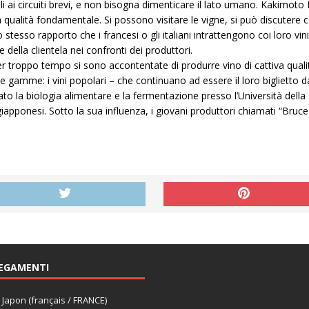
i ai circuiti brevi, e non bisogna dimenticare il lato umano. Kakimoto R
 qualità fondamentale. Si possono visitare le vigne, si può discutere c
lo stesso rapporto che i francesi o gli italiani intrattengono coi loro vi
ne della clientela nei confronti dei produttori.
r troppo tempo si sono accontentate di produrre vino di cattiva qualità
amme: i vini popolari – che continuano ad essere il loro biglietto da v
 la biologia alimentare e la fermentazione presso l’Università della Ca
giapponesi. Sotto la sua influenza, i giovani produttori chiamati “Bruce
EGAMENTI
apon (français / FRANCE)