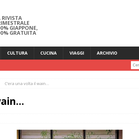
 RIVISTA
RIMESTRALE
00% GIAPPONE,
00% GRATUITA
CULTURA
CUCINA
VIAGGI
ARCHIVIO
Cerc
C’era una volta il wain…
 wain…