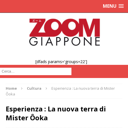
MENU
[dfads params='groups=22']
Cerca :
Home
Cultura
Esperienza : La nuova terra di Mister
Ôoka
Esperienza : La nuova terra di
Mister Ôoka