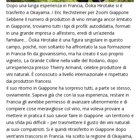
Dopo una lunga esperienza in Francia, Ôoka Hirotake si è
trasferito a Okayama. / Eric Rechsteiner per Zoom Giappone
Sebbene il numero di produttori di vino rimanga ancor limitato
in Giappone, troviamo tutti i tipi di profili: autodidatta, formati
in una grande impresa o all’estero, eredi di un’azienda
familiare… Ôoka Hirotake è una figura singolare in questo
campo, poiché, non soltanto ha affrontato la sua formazione
in Francia fin da giovanissimo, ma ha creato il suo proprio
vigneto, La Grande Colline nella valle del Rodano, dopo
un’esperienza presso Thierry Armand, celebre produttore di
vini naturali. È conosciuto a livello internazionale e rispettato
dai produttori francesi.
Il suo ritorno in Giappone ha sorpreso tutti, a parte se stesso,
ovviamente. Sapeva già che con la sua esperienza, restare in
Francia gli avrebbe permesso di avanzare ulteriormente e di
compiere cose meravigliose col vino, ma voleva provare a
mettere in pratica il suo savoir faire in Giappone -un territorio e
una sfida più difficili – per trasmettere il gusto dei vini naturali
ai suoi compatrioti. Si è quindi ritrasferito in Giappone dopo
vent’anni trascorsi in Francia. Ha scelto la regione di Okayama,