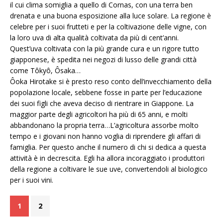
il cui clima somiglia a quello di Cornas, con una terra ben
drenata e una buona esposizione alla luce solare. La regione è
celebre per i suoi frutteti e per la coltivazione delle vigne, con
la loro uva di alta qualità coltivata da più di cent’anni.
Quest’uva coltivata con la più grande cura e un rigore tutto
giapponese, è spedita nei negozi di lusso delle grandi città
come Tôkyô, Ôsaka…
Ôoka Hirotake si è presto reso conto dell’invecchiamento della
popolazione locale, sebbene fosse in parte per l’educazione
dei suoi figli che aveva deciso di rientrare in Giappone. La
maggior parte degli agricoltori ha più di 65 anni, e molti
abbandonano la propria terra…L’agricoltura assorbe molto
tempo e i giovani non hanno voglia di riprendere gli affari di
famiglia. Per questo anche il numero di chi si dedica a questa
attività è in decrescita. Egli ha allora incoraggiato i produttori
della regione a coltivare le sue uve, convertendoli al biologico
per i suoi vini.
1
2