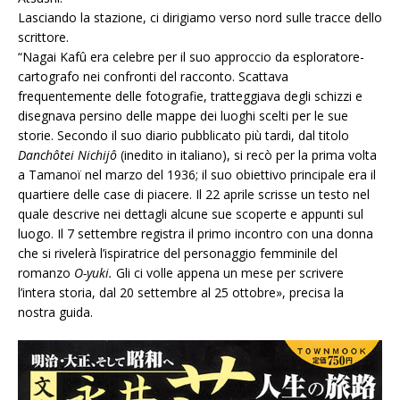
Lasciando la stazione, ci dirigiamo verso nord sulle tracce dello
scrittore.
“Nagai Kafû era celebre per il suo approccio da esploratore-
cartografo nei confronti del racconto. Scattava
frequentemente delle fotografie, tratteggiava degli schizzi e
disegnava persino delle mappe dei luoghi scelti per le sue
storie. Secondo il suo diario pubblicato più tardi, dal titolo
Danchôtei Nichijô
(inedito in italiano), si recò per la prima volta
a Tamanoï nel marzo del 1936; il suo obiettivo principale era il
quartiere delle case di piacere. Il 22 aprile scrisse un testo nel
quale descrive nei dettagli alcune sue scoperte e appunti sul
luogo. Il 7 settembre registra il primo incontro con una donna
che si rivelerà l’ispiratrice del personaggio femminile del
romanzo
O-yuki.
Gli ci volle appena un mese per scrivere
l’intera storia, dal 20 settembre al 25 ottobre», precisa la
nostra guida.