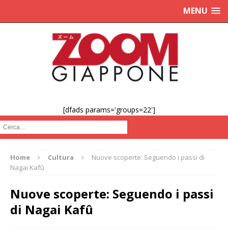
MENU
[dfads params='groups=22']
Cerca :
Home
Cultura
Nuove scoperte: Seguendo i passi di
Nagai Kafû
Nuove scoperte: Seguendo i passi
di Nagai Kafû