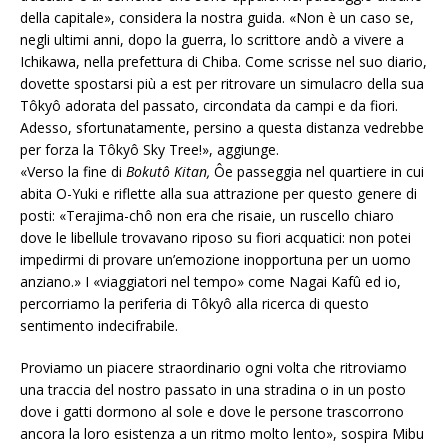
della capitale», considera la nostra guida. «Non è un caso se,
negli ultimi anni, dopo la guerra, lo scrittore andò a vivere a
Ichikawa, nella prefettura di Chiba. Come scrisse nel suo diario,
dovette spostarsi più a est per ritrovare un simulacro della sua
Tôkyô adorata del passato, circondata da campi e da fiori.
Adesso, sfortunatamente, persino a questa distanza vedrebbe
per forza la Tôkyô Sky Tree!», aggiunge.
«Verso la fine di
Bokutô Kitan,
Ôe passeggia nel quartiere in cui
abita O-Yuki e riflette alla sua attrazione per questo genere di
posti: «Terajima-chô non era che risaie, un ruscello chiaro
dove le libellule trovavano riposo su fiori acquatici: non potei
impedirmi di provare un’emozione inopportuna per un uomo
anziano.» I «viaggiatori nel tempo» come Nagai Kafû ed io,
percorriamo la periferia di Tôkyô alla ricerca di questo
sentimento indecifrabile.
Proviamo un piacere straordinario ogni volta che ritroviamo
una traccia del nostro passato in una stradina o in un posto
dove i gatti dormono al sole e dove le persone trascorrono
ancora la loro esistenza a un ritmo molto lento», sospira Mibu