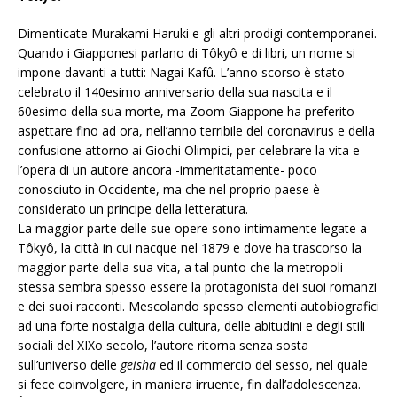
Dimenticate Murakami Haruki e gli altri prodigi contemporanei.
Quando i Giapponesi parlano di Tôkyô e di libri, un nome si
impone davanti a tutti: Nagai Kafû. L’anno scorso è stato
celebrato il 140esimo anniversario della sua nascita e il
60esimo della sua morte, ma Zoom Giappone ha preferito
aspettare fino ad ora, nell’anno terribile del coronavirus e della
confusione attorno ai Giochi Olimpici, per celebrare la vita e
l’opera di un autore ancora -immeritatamente- poco
conosciuto in Occidente, ma che nel proprio paese è
considerato un principe della letteratura.
La maggior parte delle sue opere sono intimamente legate a
Tôkyô, la città in cui nacque nel 1879 e dove ha trascorso la
maggior parte della sua vita, a tal punto che la metropoli
stessa sembra spesso essere la protagonista dei suoi romanzi
e dei suoi racconti. Mescolando spesso elementi autobiografici
ad una forte nostalgia della cultura, delle abitudini e degli stili
sociali del XIXo secolo, l’autore ritorna senza sosta
sull’universo delle
geisha
ed il commercio del sesso, nel quale
si fece coinvolgere, in maniera irruente, fin dall’adolescenza.