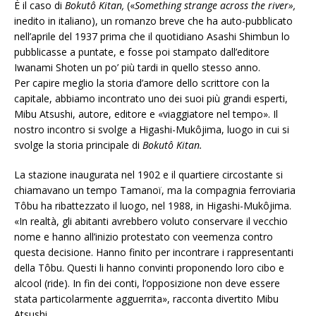
È il caso di
Bokutô Kitan,
(«
Something strange across the river»,
inedito in italiano), un romanzo breve che ha auto-pubblicato
nell’aprile del 1937 prima che il quotidiano Asashi Shimbun lo
pubblicasse a puntate, e fosse poi stampato dall’editore
Iwanami Shoten un po’ più tardi in quello stesso anno.
Per capire meglio la storia d’amore dello scrittore con la
capitale, abbiamo incontrato uno dei suoi più grandi esperti,
Mibu Atsushi, autore, editore e «viaggiatore nel tempo». Il
nostro incontro si svolge a Higashi-Mukôjima, luogo in cui si
svolge la storia principale di
Bokutô Kitan.
La stazione inaugurata nel 1902 e il quartiere circostante si
chiamavano un tempo Tamanoï, ma la compagnia ferroviaria
Tôbu ha ribattezzato il luogo, nel 1988, in Higashi-Mukôjima.
«In realtà, gli abitanti avrebbero voluto conservare il vecchio
nome e hanno all’inizio protestato con veemenza contro
questa decisione. Hanno finito per incontrare i rappresentanti
della Tôbu. Questi li hanno convinti proponendo loro cibo e
alcool (ride). In fin dei conti, l’opposizione non deve essere
stata particolarmente agguerrita», racconta divertito Mibu
Atsushi.