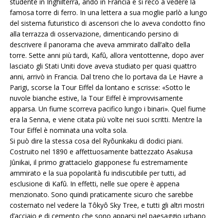
studente in Inghilterra, andò in Francia e si recò a vedere la
famosa torre di ferro. In una lettera a sua moglie parlò a lungo
del sistema futuristico di ascensori che lo aveva condotto fino
alla terrazza di osservazione, dimenticando persino di
descrivere il panorama che aveva ammirato dall’alto della
torre. Sette anni più tardi, Kafû, allora ventottenne, dopo aver
lasciato gli Stati Uniti dove aveva studiato per quasi quattro
anni, arrivò in Francia. Dal treno che lo portava da Le Havre a
Parigi, scorse la Tour Eiffel da lontano e scrisse: «Sotto le
nuvole bianche estive, la Tour Eiffel è improvvisamente
apparsa. Un fiume scorreva pacifico lungo i binari». Quel fiume
era la Senna, e viene citata più volte nei suoi scritti. Mentre la
Tour Eiffel è nominata una volta sola.
Si può dire la stessa cosa del Ryôunkaku di dodici piani.
Costruito nel 1890 e affettuosamente battezzato Asakusa
Jûnikai, il primo grattacielo giapponese fu estremamente
ammirato e la sua popolarità fu indiscutibile per tutti, ad
esclusione di Kafû. In effetti, nelle sue opere è appena
menzionato. Sono quindi praticamente sicuro che sarebbe
costernato nel vedere la Tôkyô Sky Tree, e tutti gli altri mostri
d’acciaio e di cemento che sono apparsi nel paesaggio urbano