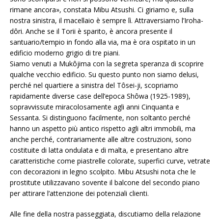
rimane ancora», constata Mibu Atsushi. Ci giriamo e, sulla
nostra sinistra, il macellaio è sempre lì. Attraversiamo l’Iroha-
dôri. Anche se il Torii è sparito, è ancora presente il
santuario/tempio in fondo alla via, ma è ora ospitato in un
edificio moderno grigio di tre piani.
Siamo venuti a Mukôjima con la segreta speranza di scoprire
qualche vecchio edificio. Su questo punto non siamo delusi,
perché nel quartiere a sinistra del Tôsei-ji, scopriamo
rapidamente diverse case dell’epoca Shôwa (1925-1989),
sopravvissute miracolosamente agli anni Cinquanta e
Sessanta. Si distinguono facilmente, non soltanto perché
hanno un aspetto più antico rispetto agli altri immobili, ma
anche perché, contrariamente alle altre costruzioni, sono
costituite di latta ondulata e di malta, e presentano altre
caratteristiche come piastrelle colorate, superfici curve, vetrate
con decorazioni in legno scolpito. Mibu Atsushi nota che le
prostitute utilizzavano sovente il balcone del secondo piano
per attirare l’attenzione dei potenziali clienti.
Alle fine della nostra passeggiata, discutiamo della relazione