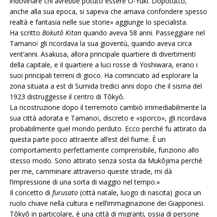
indovinare chi avrebbe potuto essere O-Yuki. Dopotutto,
anche alla sua epoca, si sapeva che amava confondere spesso
realtà e fantasia nelle sue storie» aggiunge lo specialista.
Ha scritto
Bokutô Kitan
quando aveva 58 anni. Passeggiare nel
Tamanoï gli ricordava la sua gioventù, quando aveva circa
vent’anni. Asakusa, allora principale quartiere di divertimenti
della capitale, e il quartiere a luci rosse di Yoshiwara, erano i
suoi principali terreni di gioco. Ha cominciato ad esplorare la
zona situata a est di Sumida tredici anni dopo che il sisma del
1923 distruggesse il centro di Tôkyô.
La ricostruzione dopo il terremoto cambiò irrimediabilmente la
sua città adorata e Tamanoï, discreto e «sporco», gli ricordava
probabilmente quel mondo perduto. Ecco perché fu attirato da
questa parte poco attraente all’est del fiume. È un
comportamento perfettamente comprensibile, funziono allo
stesso modo. Sono attirato senza sosta da Mukôjima perché
per me, camminare attraverso queste strade, mi dà
l’impressione di una sorta di viaggio nel tempo.»
Il concetto di
furusato
(città natale, luogo di nascita) gioca un
ruolo chiave nella cultura e nell’immaginazione dei Giapponesi.
Tôkyô in particolare, è una città di migranti, ossia di persone