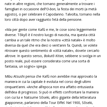
nate in altre regioni, che tornano generalmente a trovare i
famigliari in occasione dell’’
O-bon
, la festa dei morti (a metà
agosto), o per celebrare il Capodanno. Talvolta, tornano nella
loro città dopo aver raggiunto l’età della pensione.
«Ma per gente come Kafû e me, le cose sono leggermente
diverse. Tôkyô è il nostro luogo di nascita, ma questa città
cambia a un tale ritmo che la nostra «città natale» è molto
diversa da quel che era dieci o vent’anni fa. Quindi, se volete
ritrovare questo sentimento di «città natale», dovete cercarlo
altrove. In questo senso,
Bokutô Kitan,
sebbene si svolga in un
posto reale, può essere considerata come una sorta di
fantasia, un sogno» spiega.
Mibu Atsushi pensa che Kafû non avrebbe mai approvato la
maniera in cui la capitale è evoluta nel corso degli ultimi
cinquant’anni. «Anche all’epoca non era affatto entusiasta
dell’idea di progresso. Si può in effetti confrontare la maniera
con cui lui e Natsume Sôseki, altro gigante della letteratura
giapponese, parlarono della Tour Eiffel. Nel 1900, Sôseki,