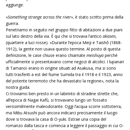
aggiunge.
«
Something strange across the river»,
è stato scritto prima della
guerra.
Penetriamo in seguito nel gruppo fitto di abitazioni a due piani
sul lato destro della via. È qui che si trovava l’antico
akasen
,
(quartiere a luci rosse). «Durante l’epoca Meiji e Taishô (1868-
1912), la gente non usava questo termine. Al posto di questa
definizione, le case chiuse erano chiamate
meishuya
perché
ufficialmente si presentavano come negozi di alcolici. I lupanari
di Tamanoï erano in origine situati ad Asakusa, ma si sono
tutti trasferiti a est del fiume Sumida tra il 1918 e il 1923, anno
del potente terremoto che ha devastato la regione», nota la
nostra guida.
Ci troviamo ben presto in un labirinto di stradine strette che,
all’epoca di Nagai Kafû, si trovavano lungo un fossato
verosimilmente maleodorante. Oggi l’acqua scorre sottoterra,
ma Mibu Atsushi può ancora indicarci precisamente il luogo
dove si trovava la casa di O-yuki. Estrae una copia del
romanzo dalla tasca e comincia a leggere il passaggio in cui O-