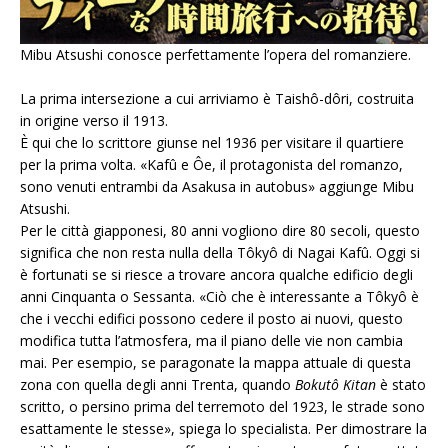
Mibu Atsushi conosce perfettamente l’opera del romanziere.
La prima intersezione a cui arriviamo è Taishô-dôri, costruita
in origine verso il 1913.
È qui che lo scrittore giunse nel 1936 per visitare il quartiere
per la prima volta. «Kafû e Ôe, il protagonista del romanzo,
sono venuti entrambi da Asakusa in autobus» aggiunge Mibu
Atsushi.
Per le città giapponesi, 80 anni vogliono dire 80 secoli, questo
significa che non resta nulla della Tôkyô di Nagai Kafû. Oggi si
è fortunati se si riesce a trovare ancora qualche edificio degli
anni Cinquanta o Sessanta. «Ciò che è interessante a Tôkyô è
che i vecchi edifici possono cedere il posto ai nuovi, questo
modifica tutta l’atmosfera, ma il piano delle vie non cambia
mai. Per esempio, se paragonate la mappa attuale di questa
zona con quella degli anni Trenta, quando
Bokutô Kitan
è stato
scritto, o persino prima del terremoto del 1923, le strade sono
esattamente le stesse», spiega lo specialista. Per dimostrare la