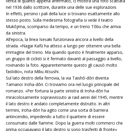
verità di quanto appena affermato, ci mostra una foto scattata
nel 1936 dallo scrittore, durante una delle sue esplorazioni.
In effetti, persino i pali della luce si trovano esattamente allo
stesso posto. Sulla medesima fotografia si vede il teatro
Mukôjima, scomparso da tempo, e un treno Tôbu che arriva
da sinistra.
All’epoca, la linea Isesaki funzionava ancora a livello della
strada. «Nagai Kafû ha atteso a lungo per ottenere una bella
immagine del treno. Ma quando questo è finalmente apparso,
un gruppo di ciclisti si è fermato davanti al passaggio a livello,
rovinando la foto. Apparentemente questo gli causò molto
fastidio», nota Mibu Atsushi.
Sul lato destro della ferrovia, la via Taishô-dôri diventa
Tamanoï Iroha-dôri. Ci troviamo ora nel luogo principale del
romanzo. «Per fortuna la parte sinistra di Iroha-dôri ha
miracolosamente sopravvissuto ai raid aerei del 1945, mentre
il lato destro è andato completamente distrutto. In altri
termini, Iroha-dôri ha agito come una sorta di barriera
antincendio, impedendo a tutto il quartiere di essere
consumato dalle fiamme. Dopo la guerra molti commerci che
prima occupavano il lato destro si sono trasferiti di fronte»