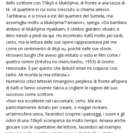
dello scrittore con Tôkyô e Mukôjima, di fronte a una tazza di
tè. «Il quartiere in cui sono cresciuto si chiama adesso
Tachibana, e si trova a est del quartiere del Sumida, ma
assomiglia molto a Mukôjima/Tamanoï», spiega. «Da bambino
andavo al Mukôjima Hyakkaen, il celebre giardino situato a
dieci minuti a piedi da qui. Ho incontrato Kafû molto più tardi,
certo, ma la lettura delle sue opere rappresentava per me
come un sentimento di déjà vu, poiché nelle sue storie,
ritrovavo luoghi che avevo già visitato o visto in film come
I
quattro camini
(Entotsu no mieru basho, 1953) di Gosho
Heinosuke. È per questo che
Bokutô Kitan
mi colpisce così
tanto. Mi ricorda la mia infanzia.»
Numerosi critici letterari rimangono perplessi di fronte all’opera
di Kafû e fanno sovente fatica a cogliere le ragioni del suo
successo come scrittore.
«Non era eccellente nel raccontare, certo. Ma era
particolarmente dotato per creare, o magari ricreare,
un’atmosfera unica, facendoci scoprire i paesaggi, i suoni e gli
odori di una Tôkyô scomparsa da molto tempo. Amava anche
giocare con le aspettative del lettore, facendoci ad esempio