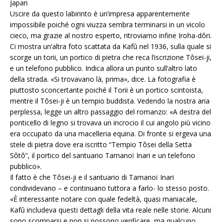
Japan
Uscire da questo labirinto è un’impresa apparentemente
impossibile poiché ogni viuzza sembra terminarsi in un vicolo
cieco, ma grazie al nostro esperto, ritroviamo infine Iroha-dôri.
Ci mostra un’altra foto scattata da Kafû nel 1936, sulla quale si
scorge un torii, un portico di pietra che reca l’iscrizione Tôsei-ji,
e un telefono pubblico. Indica allora un punto sull’altro lato
della strada. «Si trovavano là, prima», dice. La fotografia è
piuttosto sconcertante poiché il Torii è un portico scintoista,
mentre il Tôsei-ji è un tempio buddista. Vedendo la nostra aria
perplessa, legge un altro passaggio del romanzo: «A destra del
ponticello di legno si trovava un incrocio il cui angolo più vicino
era occupato da una macelleria equina. Di fronte si ergeva una
stele di pietra dove era iscritto “Tempio Tôsei della Setta
Sôtô”, il portico del santuario Tamanoï Inari e un telefono
pubblico».
Il fatto è che Tôsei-ji e il santuario di Tamanoï Inari
condividevano – e continuano tuttora a farlo- lo stesso posto.
«È interessante notare con quale fedeltà, quasi maniacale,
Kafû includeva questi dettagli della vita reale nelle storie. Alcuni
sono scomparsi e non si possono verificare, ma qualcuno