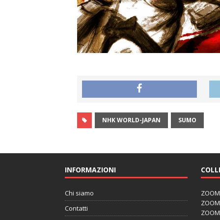
NHK WORLD-JAPAN
SUMO
INFORMAZIONI
COLL
Chi siamo
ZOOM J
ZOOM J
Contatti
ZOOM 