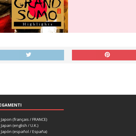
EGAMENTI
apon (français / FRANCE)
apan (english / U.K.)
Japón (español / España)