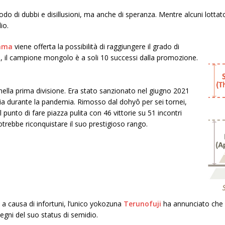
o di dubbi e disillusioni, ma anche di speranza. Mentre alcuni lottator
io.
yama
viene offerta la possibilità di raggiungere il grado di
o, il campione mongolo è a soli 10 successi dalla promozione.
ella prima divisione. Era stato sanzionato nel giugno 2021
ria durante la pandemia. Rimosso dal dohyô per sei tornei,
l punto di fare piazza pulita con 46 vittorie su 51 incontri
trebbe riconquistare il suo prestigioso rango.
 a causa di infortuni, l’unico yokozuna
Terunofuji
ha annunciato che 
degni del suo status di semidio.