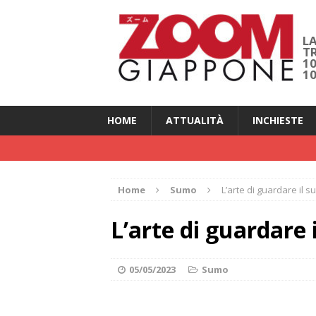
LA
T
1
1
HOME
ATTUALITÀ
INCHIESTE
Home
Sumo
L’arte di guardare il 
L’arte di guardare
05/05/2023
Sumo