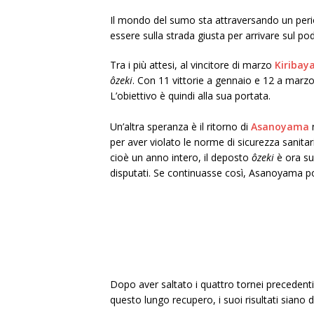
Il mondo del sumo sta attraversando un period
essere sulla strada giusta per arrivare sul pod
Tra i più attesi, al vincitore di marzo
Kiriba
ôzeki
. Con 11 vittorie a gennaio e 12 a marz
L’obiettivo è quindi alla sua portata.
Un’altra speranza è il ritorno di
Asanoyama
n
per aver violato le norme di sicurezza sanita
cioè un anno intero, il deposto
ôzeki
è ora su
disputati. Se continuasse così, Asanoyama po
Dopo aver saltato i quattro tornei precedenti
questo lungo recupero, i suoi risultati siano 