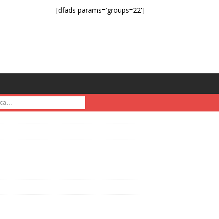
[dfads params='groups=22']
a :