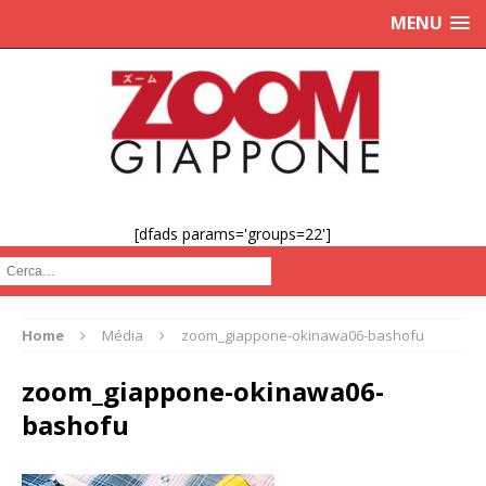
MENU
[dfads params='groups=22']
Cerca :
Home
Média
zoom_giappone-okinawa06-bashofu
zoom_giappone-okinawa06-
bashofu