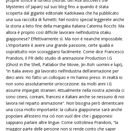
proprie strisce a fumetti (Nordic Girl Åsa discovers the
Mysteries of Japan) sul suo blog fino a quando è stata
scoperta dal gigante editoriale Kadokawa che ha pubblicato
una sua raccolta di fumetti. Nel nostro special leggerete anche
la storia a lieto fine della mangaka italiana Caterina Rocchi. Ma
allora è proprio così difficile lavorare nell’industria otaku
giapponese? Effettivamente sì. Ma non è neanche impossibile.
L’importante è avere una grande passione, certe qualià e
soprattutto non scoraggiarsi facilmente. Come dice Francesco
Prandoni, il PR dello studio di animazione Production I.G
(Ghost in the Shell, Patlabor the Movie, Jin-Roh: uomini e lupi),
“in Italia avevo già lavorato nell’industria dell’animazione per
dieci anni. Ho fatto un colloquio e mi hanno preso. In realtà io
non sono assolutamente un’eccezione: da molti anni I.G
assume impiegati stranieri. Attualmente nella nostra azienda ci
sono cinesi, coreani, francesi e italiani anche se nessuno di noi
lavora nel reparto animazione”. Non bisogna però dimenticare
una cosa molto importante: la cultura giapponese sarà anche
popolare all’estero ma ciò non vuol dire che i giapponesi
sappiano parlare altre lingue. Come sottolinea Prandoni, “la
maggior parte delle persone non si rende conto che saper