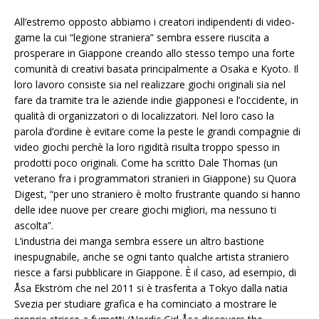
All’estremo opposto abbiamo i creatori indipendenti di video-
game la cui “legione straniera” sembra essere riuscita a
prosperare in Giappone creando allo stesso tempo una forte
comunità di creativi basata principalmente a Osaka e Kyoto. Il
loro lavoro consiste sia nel realizzare giochi originali sia nel
fare da tramite tra le aziende indie giapponesi e l’occidente, in
qualità di organizzatori o di localizzatori. Nel loro caso la
parola d’ordine è evitare come la peste le grandi compagnie di
video giochi perchè la loro rigidità risulta troppo spesso in
prodotti poco originali. Come ha scritto Dale Thomas (un
veterano fra i programmatori stranieri in Giappone) su Quora
Digest, “per uno straniero è molto frustrante quando si hanno
delle idee nuove per creare giochi migliori, ma nessuno ti
ascolta”.
L’industria dei manga sembra essere un altro bastione
inespugnabile, anche se ogni tanto qualche artista straniero
riesce a farsi pubblicare in Giappone. È il caso, ad esempio, di
Åsa Ekström che nel 2011 si è trasferita a Tokyo dalla natia
Svezia per studiare grafica e ha cominciato a mostrare le