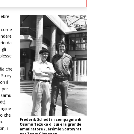
lebre
o come
ondere
rio dal
 gli
olesse
fia che
 Story
on il
, per
 Osamu
dt).
 pagine
co che
Frederik Schodt in compagnia di
a.
Osamu Tezuka di cui era grande
ri, i
ammiratore / Jérémie Souteyrat
per Zoom Giappone