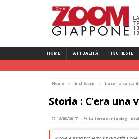
LA
T
1
1
HOME
ATTUALITÀ
INCHIESTE
Home
Inchieste
La terra santa d
Storia : C’era una 
16/09/2017
La terra santa degli ot
Pioniere nella scoperta e nella diffusione