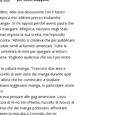
he non
 libro, ebbi una discussione con il futuro
l’epoca mio editore presso Kodansha
«manga». Io mi opposi perché avevo paura che
l mangiare. All’epoca, nessuno negli Stati
dman impose la sua scelta, ma l’episodio
onta. “All’inizio si credeva che per pubblicare
ibile simili ai fumetti americani. Tutte le
infinità di note per spiegare ai lettori i
onese. Vogliono qualcosa che sia il più vicino
 la cultura manga. “Trascorsi due anni e
cordo di aver visto dei manga durante quel
 allora che ho cominciato a studiare
davano leggevano manga, in particolare storie
to.
 faceva pensare alle gag americane. Lessi
a di Hi no tori (Phenix, l’uccello di fuoco) di
rima che dei manga potessero affrontare
apire la mia vita e il mondo che mi