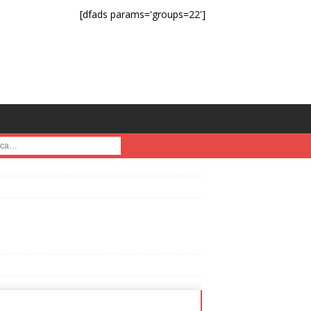
[dfads params='groups=22']
a :