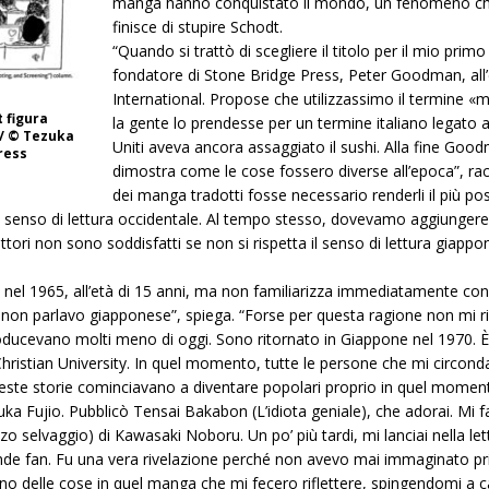
manga hanno conquistato il mondo, un fenomeno c
finisce di stupire Schodt.
“Quando si trattò di scegliere il titolo per il mio primo
fondatore di Stone Bridge Press, Peter Goodman, al
International. Propose che utilizzassimo il termine 
 figura
la gente lo prendesse per un termine italiano legato a
 / © Tezuka
Uniti aveva ancora assaggiato il sushi. Alla fine Goo
ress
dimostra come le cose fossero diverse all’epoca”, racc
dei manga tradotti fosse necessario renderli il più poss
 senso di lettura occidentale. Al tempo stesso, dovevamo aggiungere un’
lettori non sono soddisfatti se non si rispetta il senso di lettura giapp
 nel 1965, all’età di 15 anni, ma non familiarizza immediatamente con
on parlavo giapponese”, spiega. “Forse per questa ragione non mi ri
oducevano molti meno di oggi. Sono ritornato in Giappone nel 1970. È
Christian University. In quel momento, tutte le persone che mi circon
queste storie cominciavano a diventare popolari proprio in quel momen
tsuka Fujio. Pubblicò Tensai Bakabon (L’idiota geniale), che adorai. Mi
elvaggio) di Kawasaki Noboru. Un po’ più tardi, mi lanciai nella lettur
nde fan. Fu una vera rivelazione perché non avevo mai immaginato p
ano delle cose in quel manga che mi fecero riflettere, spingendomi a c