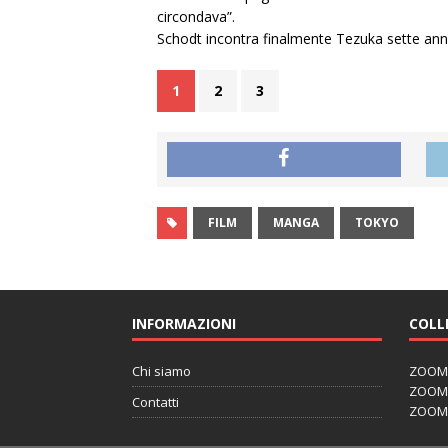
circondava”.
Schodt incontra finalmente Tezuka sette anni
1
2
3
FILM
MANGA
TOKYO
INFORMAZIONI
COLL
Chi siamo
ZOOM J
ZOOM J
Contatti
ZOOM 