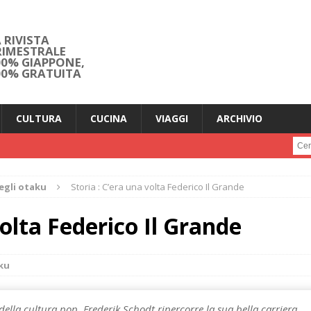
 RIVISTA
RIMESTRALE
00% GIAPPONE,
00% GRATUITA
CULTURA
CUCINA
VIAGGI
ARCHIVIO
Cerc
egli otaku
Storia : C’era una volta Federico Il Grande
volta Federico Il Grande
aku
 della cultura pop, Frederik Schodt ripercorre la sua bella carriera.