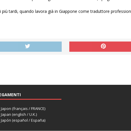
 più tardi, quando lavora già in Giappone come traduttore professioni
EGAMENTI
apon (français / FRANCE)
apan (english / U.K.)
Japón (español / España)