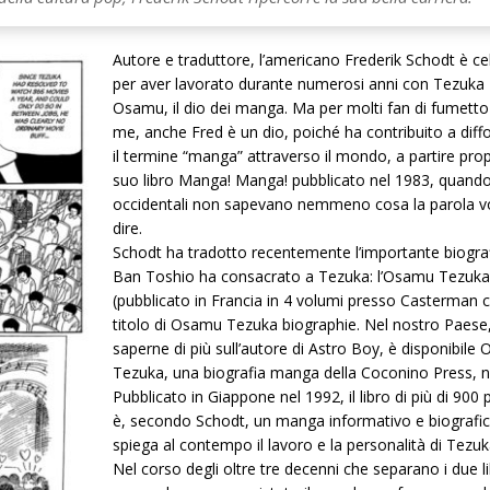
Autore e traduttore, l’americano Frederik Schodt è ce
per aver lavorato durante numerosi anni con Tezuka
Osamu, il dio dei manga. Ma per molti fan di fumett
me, anche Fred è un dio, poiché ha contribuito a diff
il termine “manga” attraverso il mondo, a partire prop
suo libro Manga! Manga! pubblicato nel 1983, quando
occidentali non sapevano nemmeno cosa la parola v
dire.
Schodt ha tradotto recentemente l’importante biogra
Ban Toshio ha consacrato a Tezuka: l’Osamu Tezuka
(pubblicato in Francia in 4 volumi presso Casterman c
titolo di Osamu Tezuka biographie. Nel nostro Paese
saperne di più sull’autore di Astro Boy, è disponibile
Tezuka, una biografia manga della Coconino Press, n
Pubblicato in Giappone nel 1992, il libro di più di 900
è, secondo Schodt, un manga informativo e biografi
spiega al contempo il lavoro e la personalità di Tezuk
Nel corso degli oltre tre decenni che separano i due lib