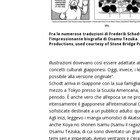
Fra le numerose traduzioni di Frederik Schodt
l’impressionante biografia di Osamu Tezuka.
Productions, used courtesy of Stone Bridge P
illustrazioni dovevano così essere adattate al
concetti culturali giapponesi. Oggi, invece, i 
possibile alla versione originale”.
Schodt arriva in Giappone con la sua famiglia
mezzo a Tokyo presso la Scuola Americana, n
periodo. È anche vero che all’epoca se ne pr
intensamente il giapponese all’International 
sofisticate destinate a un pubblico adulto: 
Agli inizi, leggevo i manga umoristici di Aka
anche Koya no shonen Isamu (Isamu il ragazzo s
Osamu Tezuka, di cui sono diventato un gra
temi seri e impegnati. Avevo vent’anni e c’er