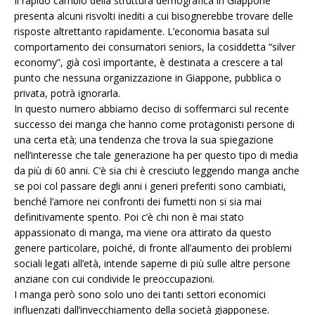
Il rapido cambio della struttura demografica in Giappone
presenta alcuni risvolti inediti a cui bisognerebbe trovare delle
risposte altrettanto rapidamente. L’economia basata sul
comportamento dei consumatori seniors, la cosiddetta “silver
economy”, già così importante, è destinata a crescere a tal
punto che nessuna organizzazione in Giappone, pubblica o
privata, potrà ignorarla.
In questo numero abbiamo deciso di soffermarci sul recente
successo dei manga che hanno come protagonisti persone di
una certa età; una tendenza che trova la sua spiegazione
nell’interesse che tale generazione ha per questo tipo di media
da più di 60 anni. C’è sia chi è cresciuto leggendo manga anche
se poi col passare degli anni i generi preferiti sono cambiati,
benché l’amore nei confronti dei fumetti non si sia mai
definitivamente spento. Poi c’è chi non è mai stato
appassionato di manga, ma viene ora attirato da questo
genere particolare, poiché, di fronte all’aumento dei problemi
sociali legati all’età, intende saperne di più sulle altre persone
anziane con cui condivide le preoccupazioni.
I manga però sono solo uno dei tanti settori economici
influenzati dall’invecchiamento della società giapponese.