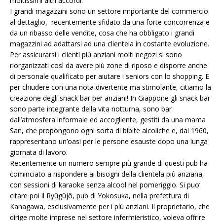
moltissimi altri accordi.
I grandi magazzini sono un settore importante del commercio
al dettaglio, recentemente sfidato da una forte concorrenza e
da un ribasso delle vendite, cosa che ha obbligato i grandi
magazzini ad adattarsi ad una clientela in costante evoluzione.
Per assicurarsi i clienti più anziani molti negozi si sono
riorganizzati così da avere più zone di riposo e disporre anche
di personale qualificato per aiutare i seniors con lo shopping. E
per chiudere con una nota divertente ma stimolante, citiamo la
creazione degli snack bar per anziani! In Giappone gli snack bar
sono parte integrante della vita notturna, sono bar
dall’atmosfera informale ed accogliente, gestiti da una mama
San, che propongono ogni sorta di bibite alcoliche e, dal 1960,
rappresentano un’oasi per le persone esauste dopo una lunga
giornata di lavoro.
Recentemente un numero sempre più grande di questi pub ha
cominciato a rispondere ai bisogni della clientela più anziana,
con sessioni di karaoke senza alcool nel pomeriggio. Si puo’
citare poi il Ryûgûjô, pub di Yokosuka, nella prefettura di
Kanagawa, esclusivamente per i più anziani. Il proprietario, che
dirige molte imprese nel settore infermieristico, voleva offrire