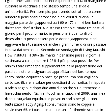
I giapponesi adorano la cucina e quando si tratta di mangiare e
cucinare la vecchiaia è allo stesso tempo una sfida e
un’opportunità. Per esempio, pur avendo sottolineato come
numerosi pensionati partecipino a dei corsi di cucina, la
maggior parte dei giapponesi tra i 60 e i 70 anni è ben lontana
dall’essere chef stellati. Allo stesso tempo cucinare tre pasti al
giorno per il proprio marito in pensione è quanto di più
detestabile ci possa essere per le donne giapponesi, e ad
aggravare la situazione c’è anche il gran numero di ore passate
in casa dai pensionati. Secondo un sondaggio di Living Kurashi
How Institute, il 38% dei mariti in pensione passa 7 giorni a
settimana a casa, mentre il 25% il più spesso possibile. Per
minimizzare l’impegno supplementare della preparazione dei
pasti ed aiutare le signore ad approfittare del loro tempo
libero, molte acquistano pasti già pronti, ma non vogliono
certo sacrificare la salute per questioni di comodità. In risposta
a tale bisogno, e dopo due anni di ricerche sul nutrimento e
l’invecchiamento, Nichirei Food ha lanciato, nel 2009, una linea
di pasti surgelati equilibrati e poveri in sodio per gli anziani,
battezzata Happy Aging. I consumatori sono le coppie e i
single over 65, e i pasti possono essere facilmente scaldati in