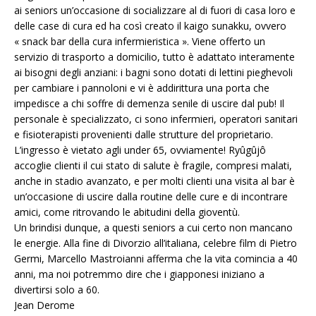
ai seniors un’occasione di socializzare al di fuori di casa loro e
delle case di cura ed ha così creato il kaigo sunakku, ovvero
« snack bar della cura infermieristica ». Viene offerto un
servizio di trasporto a domicilio, tutto è adattato interamente
ai bisogni degli anziani: i bagni sono dotati di lettini pieghevoli
per cambiare i pannoloni e vi è addirittura una porta che
impedisce a chi soffre di demenza senile di uscire dal pub! Il
personale è specializzato, ci sono infermieri, operatori sanitari
e fisioterapisti provenienti dalle strutture del proprietario.
L’ingresso è vietato agli under 65, ovviamente! Ryûgûjô
accoglie clienti il cui stato di salute è fragile, compresi malati,
anche in stadio avanzato, e per molti clienti una visita al bar è
un’occasione di uscire dalla routine delle cure e di incontrare
amici, come ritrovando le abitudini della gioventù.
Un brindisi dunque, a questi seniors a cui certo non mancano
le energie. Alla fine di Divorzio all’italiana, celebre film di Pietro
Germi, Marcello Mastroianni afferma che la vita comincia a 40
anni, ma noi potremmo dire che i giapponesi iniziano a
divertirsi solo a 60.
Jean Derome