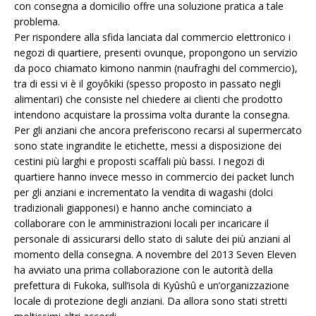
con consegna a domicilio offre una soluzione pratica a tale
problema.
Per rispondere alla sfida lanciata dal commercio elettronico i
negozi di quartiere, presenti ovunque, propongono un servizio
da poco chiamato kimono nanmin (naufraghi del commercio),
tra di essi vi è il goyôkiki (spesso proposto in passato negli
alimentari) che consiste nel chiedere ai clienti che prodotto
intendono acquistare la prossima volta durante la consegna.
Per gli anziani che ancora preferiscono recarsi al supermercato
sono state ingrandite le etichette, messi a disposizione dei
cestini più larghi e proposti scaffali più bassi. I negozi di
quartiere hanno invece messo in commercio dei packet lunch
per gli anziani e incrementato la vendita di wagashi (dolci
tradizionali giapponesi) e hanno anche cominciato a
collaborare con le amministrazioni locali per incaricare il
personale di assicurarsi dello stato di salute dei più anziani al
momento della consegna. A novembre del 2013 Seven Eleven
ha avviato una prima collaborazione con le autorità della
prefettura di Fukoka, sull’isola di Kyûshû e un’organizzazione
locale di protezione degli anziani. Da allora sono stati stretti