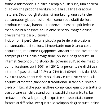
forno a microonde. Un altro esempio è Oisis Inc, una società
di Tôkyô che propone verdure bio e la sua linea di acqua
naturale. Secondo gli studiosi di marketing, una volta che i
consumatori giapponesi anziani sono soddisfatti dei loro
prodotti e servizi, hanno la tendenza ad essere più fedeli e
meno inclini a passare ad un altro servizio, magari online,
diversamente dai più giovani.
Il cibo non è però che una piccola parte della rivoluzione
consumatrice dei seniors. L’importante non è tanto cosa
acquistano, ma come i giapponesi anziani stanno diventando
sempre più abili nella navigazione online e negli acquisti su
internet. Secondo uno studio del governo sull’uso dei mezzi di
comunicazione, tra il 2001 e il 2012, la percentuale di chi usa
internet è passata dal 19.2% al 71% tra i 60/64 anni, dal 12.3 al
62.7 tra i 65/69 anni e dal 5.8% al 48.7% tra i 70/79 anni. Gli
acquisti alimentari giapponesi tradizionali si fanno di solito a
piedi o in bici, il che può risultare complicato quando si tratta di
trasportare carichi pesanti come sacchi di riso o bibite. La
limitazione fisica legata agli acquisti è spesso citata come
fattore di difficoltà. Per questo lo sviluppo degli acquisti online