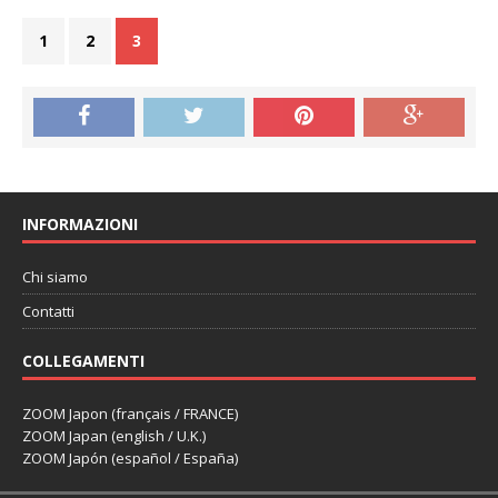
1
2
3
INFORMAZIONI
Chi siamo
Contatti
COLLEGAMENTI
ZOOM Japon (français / FRANCE)
ZOOM Japan (english / U.K.)
ZOOM Japón (español / España)