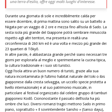
una terra d’esilio, offre oggi molti luoghi d’interesse.
Durante una giornata di sole e incredibilmente calda per
essere dicembre, di prima mattina sono salito su un battello a
Niigata per un viaggio di 2 ore e mezza fino all’isola di Sado. La
sesta isola più grande del Giappone potrà sembrare minuscola
rispetto agli altri territori, ma presenta in realtà una
circonferenza di 260 km ed è una volta e mezzo più grande dei
23 quartieri di Tôkyô.
In altre parole, è abbastanza grande perché siano necessari tre
giorni per esplorarla al meglio e sperimentarne la cucina tipica,
la cultura tradizionale e i suoi siti turistici.
Oggi l’isola attira un buon numero di turisti, grazie alla sua
natura incontaminata (è l’ultimo habitat naturale del toki o ibis
giapponese dalla cresta selvaggia, un uccello specie protetta a
livello internazionale) e al suo patrimonio musicale, in
particolare al festival organizzato dal celebre gruppo di tamburi
giapponesi Kodô. Ciononostante il passato dell’isola ha più
ombre che luci. Diversi romanzi tragici mettono Sado in primo
piano, soprattutto « Il sovrintendente Sansho » (Sanso dayu),