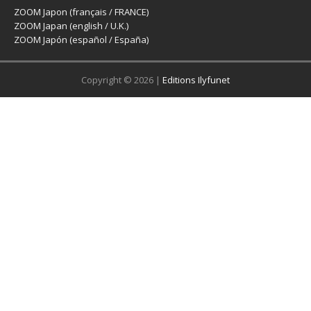
ZOOM Japon (français / FRANCE)
ZOOM Japan (english / U.K.)
ZOOM Japón (español / España)
Copyright © 2026 |
Editions Ilyfunet