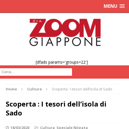
MENU
[dfads params='groups=22']
Cerca :
Home
Cultura
Scoperta : I tesori dell’isola di Sado
Scoperta : I tesori dell’isola di
Sado
18/03/2020
Cultura
,
Speciale Niigata