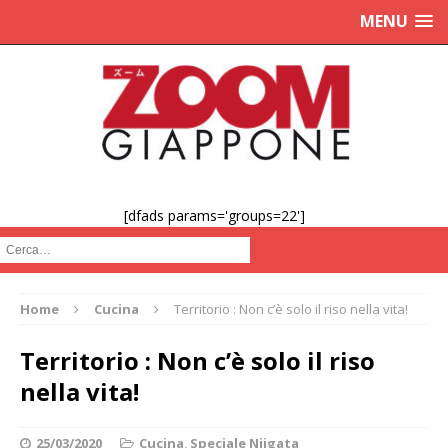
MENU
[dfads params='groups=22']
Cerca :
Home
Cucina
Territorio : Non c’è solo il riso nella vita!
Territorio : Non c’è solo il riso
nella vita!
25/03/2020
Cucina
,
Speciale Niigata