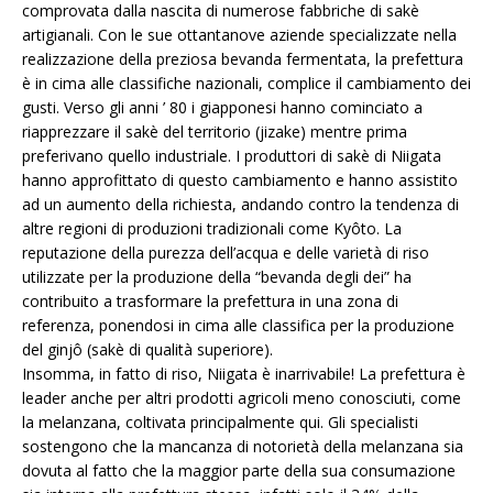
comprovata dalla nascita di numerose fabbriche di sakè
artigianali. Con le sue ottantanove aziende specializzate nella
realizzazione della preziosa bevanda fermentata, la prefettura
è in cima alle classifiche nazionali, complice il cambiamento dei
gusti. Verso gli anni ’ 80 i giapponesi hanno cominciato a
riapprezzare il sakè del territorio (jizake) mentre prima
preferivano quello industriale. I produttori di sakè di Niigata
hanno approfittato di questo cambiamento e hanno assistito
ad un aumento della richiesta, andando contro la tendenza di
altre regioni di produzioni tradizionali come Kyôto. La
reputazione della purezza dell’acqua e delle varietà di riso
utilizzate per la produzione della “bevanda degli dei” ha
contribuito a trasformare la prefettura in una zona di
referenza, ponendosi in cima alle classifica per la produzione
del ginjô (sakè di qualità superiore).
Insomma, in fatto di riso, Niigata è inarrivabile! La prefettura è
leader anche per altri prodotti agricoli meno conosciuti, come
la melanzana, coltivata principalmente qui. Gli specialisti
sostengono che la mancanza di notorietà della melanzana sia
dovuta al fatto che la maggior parte della sua consumazione