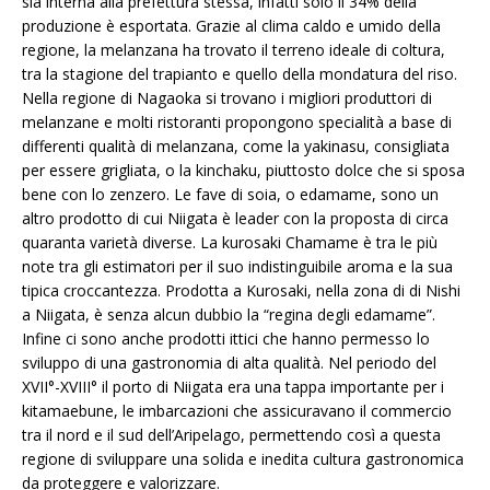
sia interna alla prefettura stessa, infatti solo il 34% della
produzione è esportata. Grazie al clima caldo e umido della
regione, la melanzana ha trovato il terreno ideale di coltura,
tra la stagione del trapianto e quello della mondatura del riso.
Nella regione di Nagaoka si trovano i migliori produttori di
melanzane e molti ristoranti propongono specialità a base di
differenti qualità di melanzana, come la yakinasu, consigliata
per essere grigliata, o la kinchaku, piuttosto dolce che si sposa
bene con lo zenzero. Le fave di soia, o edamame, sono un
altro prodotto di cui Niigata è leader con la proposta di circa
quaranta varietà diverse. La kurosaki Chamame è tra le più
note tra gli estimatori per il suo indistinguibile aroma e la sua
tipica croccantezza. Prodotta a Kurosaki, nella zona di di Nishi
a Niigata, è senza alcun dubbio la “regina degli edamame”.
Infine ci sono anche prodotti ittici che hanno permesso lo
sviluppo di una gastronomia di alta qualità. Nel periodo del
XVII°-XVIII° il porto di Niigata era una tappa importante per i
kitamaebune, le imbarcazioni che assicuravano il commercio
tra il nord e il sud dell’Aripelago, permettendo così a questa
regione di sviluppare una solida e inedita cultura gastronomica
da proteggere e valorizzare.