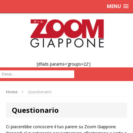
MENU
[dfads params='groups=22']
Cerca :
Home
Questionario
Questionario
Ci piacerebbe conoscere il tuo parere su Zoom Giappone.