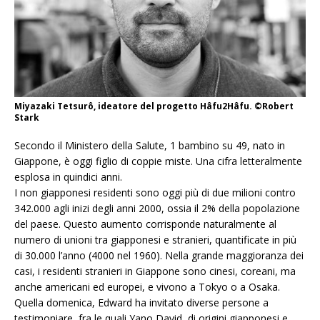
Miyazaki Tetsurô, ideatore del progetto Hâfu2Hâfu. ©Robert
Stark
Secondo il Ministero della Salute, 1 bambino su 49, nato in
Giappone, è oggi figlio di coppie miste. Una cifra letteralmente
esplosa in quindici anni.
I non giapponesi residenti sono oggi più di due milioni contro
342.000 agli inizi degli anni 2000, ossia il 2% della popolazione
del paese. Questo aumento corrisponde naturalmente al
numero di unioni tra giapponesi e stranieri, quantificate in più
di 30.000 l’anno (4000 nel 1960). Nella grande maggioranza dei
casi, i residenti stranieri in Giappone sono cinesi, coreani, ma
anche americani ed europei, e vivono a Tokyo o a Osaka.
Quella domenica, Edward ha invitato diverse persone a
testimoniare, fra le quali Yano David, di origini giapponesi e