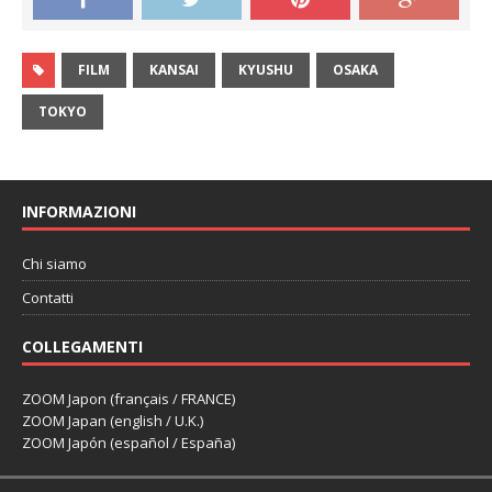
FILM
KANSAI
KYUSHU
OSAKA
TOKYO
INFORMAZIONI
Chi siamo
Contatti
COLLEGAMENTI
ZOOM Japon (français / FRANCE)
ZOOM Japan (english / U.K.)
ZOOM Japón (español / España)