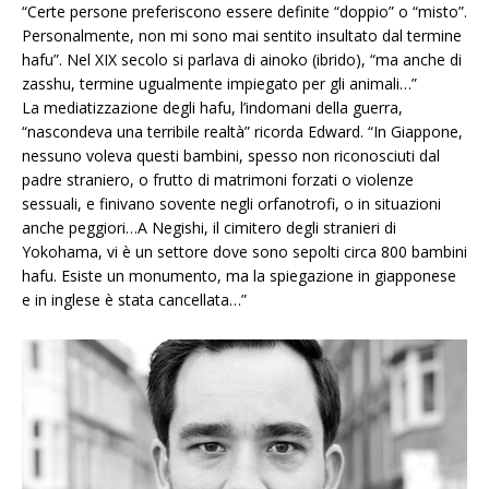
“Certe persone preferiscono essere definite “doppio” o “misto”.
Personalmente, non mi sono mai sentito insultato dal termine
hafu”. Nel XIX secolo si parlava di ainoko (ibrido), “ma anche di
zasshu, termine ugualmente impiegato per gli animali…”
La mediatizzazione degli hafu, l’indomani della guerra,
“nascondeva una terribile realtà” ricorda Edward. “In Giappone,
nessuno voleva questi bambini, spesso non riconosciuti dal
padre straniero, o frutto di matrimoni forzati o violenze
sessuali, e finivano sovente negli orfanotrofi, o in situazioni
anche peggiori…A Negishi, il cimitero degli stranieri di
Yokohama, vi è un settore dove sono sepolti circa 800 bambini
hafu. Esiste un monumento, ma la spiegazione in giapponese
e in inglese è stata cancellata…”