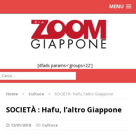
MENU
[dfads params='groups=22']
Cerca :
Home
Cultura
SOCIETÀ : Hafu, l’altro Giappone
SOCIETÀ : Hafu, l’altro Giappone
15/01/2018
Cultura