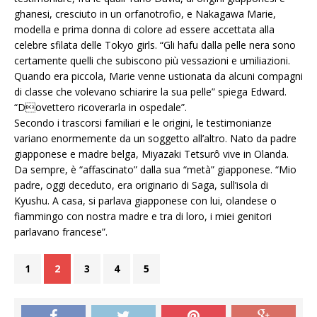
ghanesi, cresciuto in un orfanotrofio, e Nakagawa Marie,
modella e prima donna di colore ad essere accettata alla
celebre sfilata delle Tokyo girls. “Gli hafu dalla pelle nera sono
certamente quelli che subiscono più vessazioni e umiliazioni.
Quando era piccola, Marie venne ustionata da alcuni compagni
di classe che volevano schiarire la sua pelle” spiega Edward.
“Dovettero ricoverarla in ospedale”.
Secondo i trascorsi familiari e le origini, le testimonianze
variano enormemente da un soggetto all’altro. Nato da padre
giapponese e madre belga, Miyazaki Tetsurô vive in Olanda.
Da sempre, è “affascinato” dalla sua “metà” giapponese. “Mio
padre, oggi deceduto, era originario di Saga, sull’isola di
Kyushu. A casa, si parlava giapponese con lui, olandese o
fiammingo con nostra madre e tra di loro, i miei genitori
parlavano francese”.
1
2
3
4
5