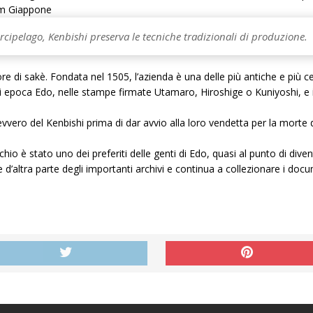
m Giappone
arcipelago, Kenbishi preserva le tecniche tradizionali di produzione.
di sakè. Fondata nel 1505, l’azienda è una delle più antiche e più cele
 epoca Edo, nelle stampe firmate Utamaro, Hiroshige o Kuniyoshi, e i
bevvero del Kenbishi prima di dar avvio alla loro vendetta per la mo
chio è stato uno dei preferiti delle genti di Edo, quasi al punto di di
e d’altra parte degli importanti archivi e continua a collezionare i docum