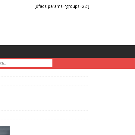
[dfads params='groups=22']
a :