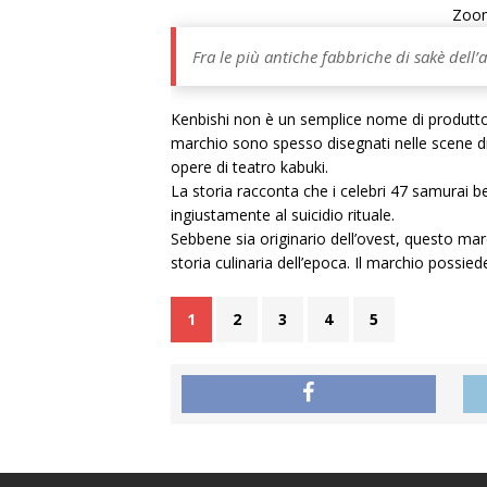
Zoo
Fra le più antiche fabbriche di sakè dell’
Kenbishi non è un semplice nome di produttore 
marchio sono spesso disegnati nelle scene di
opere di teatro kabuki.
La storia racconta che i celebri 47 samurai 
ingiustamente al suicidio rituale.
Sebbene sia originario dell’ovest, questo mar
storia culinaria dell’epoca. Il marchio possied
1
2
3
4
5