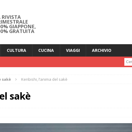
 RIVISTA
RIMESTRALE
00% GIAPPONE,
00% GRATUITA
CULTURA
CUCINA
VIAGGI
ARCHIVIO
Cerc
e sakè
Kenbishi, l’anima del sakè
el sakè