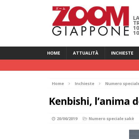
LA
T
1
1
HOME
ATTUALITÀ
INCHIESTE
Home
Inchieste
Numero special
Kenbishi, l’anima d
20/06/2019
Numero speciale sakè