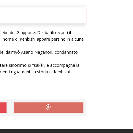
bri del Giappone. Dei barili recanti il
l nome di Kenbishi appare persino in alcune
rte del daimyô Asano Naganori, condannato
ventare sinonimo di “sakè”, e accompagna la
enti riguardanti la storia di Kenbishi.